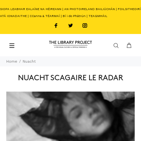
SIOPA LEABHAR EALAÍNE NA HÉIREANN
|
AN PHOTOIRELAND BAILIÚCHÁN
|
FOILSITHEOIRÍ
ATÁ IONADAITHE
|
CCanna & TÉARMAÍ
|
Bí i do Phátrún
|
TEAGMHÁIL
Home
Nuacht
NUACHT SCAGAIRE LE RADAR