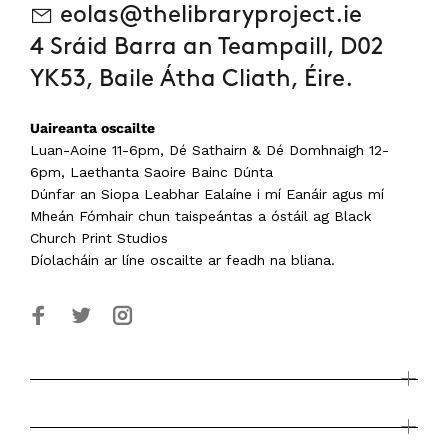
eolas@thelibraryproject.ie
4 Sráid Barra an Teampaill, D02
YK53, Baile Átha Cliath, Éire.
Uaireanta oscailte
Luan-Aoine 11-6pm, Dé Sathairn & Dé Domhnaigh 12-
6pm, Laethanta Saoire Bainc Dúnta
Dúnfar an Siopa Leabhar Ealaíne i mí Eanáir agus mí
Mheán Fómhair
chun taispeántas a óstáil ag Black
Church Print Studios
Díolacháin ar líne oscailte ar feadh na bliana.